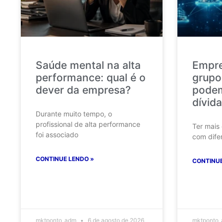
Saúde mental na alta
Empr
performance: qual é o
grupo
dever da empresa?
podem
dívida
Durante muito tempo, o
profissional de alta performance
Ter mais
foi associado
com dife
CONTINUE LENDO »
CONTINUE
mktponto_adm
6 de agosto de 2026
mktponto