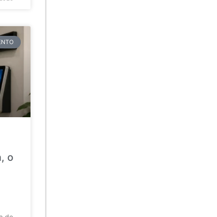
TENTO
, o
da de