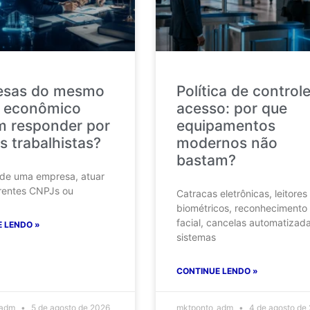
esas do mesmo
Política de control
 econômico
acesso: por que
 responder por
equipamentos
s trabalhistas?
modernos não
bastam?
 de uma empresa, atuar
rentes CNPJs ou
Catracas eletrônicas, leitores
biométricos, reconhecimento
facial, cancelas automatizad
 LENDO »
sistemas
CONTINUE LENDO »
_adm
5 de agosto de 2026
mktponto_adm
4 de agosto de