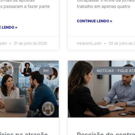
as passaram a fazer parte
trabalho em apenas quatro
CONTINUE LENDO »
 LENDO »
_adm
31 de julho de 2026
mktponto_adm
30 de julho de 
RH
NOTÍCIAS - FIQUE A
ícios na atração
Rescisão do contr