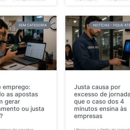
SEM CATEGORIA
NOTÍCIAS - FIQUE A
e emprego:
Justa causa por
o as apostas
excesso de jornada
 gerar
que o caso dos 4
amento ou justa
minutos ensina às
?
empresas
formas de apostas
Ultrapassar o limite da jorna