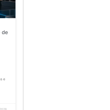
e de
as e
 2026