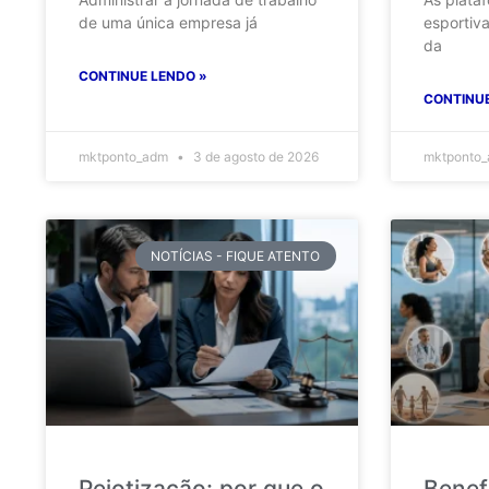
de uma única empresa já
esportiv
da
CONTINUE LENDO »
CONTINUE
mktponto_adm
3 de agosto de 2026
mktponto
NOTÍCIAS - FIQUE ATENTO
Pejotização: por que o
Benef