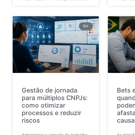
RH
Gestão de jornada
Bets 
para múltiplos CNPJs:
quand
como otimizar
podem
processos e reduzir
afast
riscos
causa
Administrar a jornada de trabalho
As plata