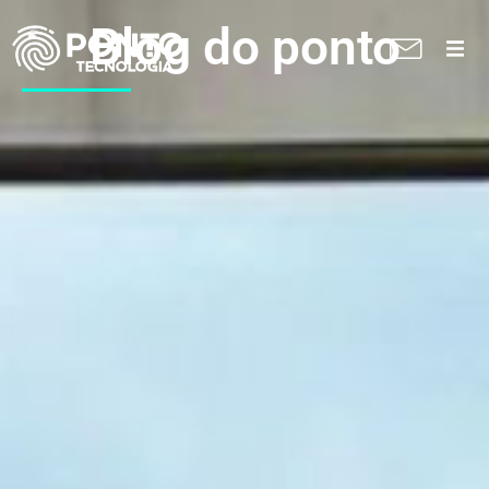
Blog do ponto
A Ponto
Soluções
Suporte técnico
Blog