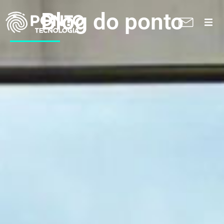
Blog do ponto
A Ponto
Soluções
Suporte técnico
Blog