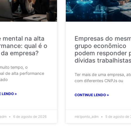
 mental na alta
Empresas do mes
rmance: qual é o
grupo econômico
 da empresa?
podem responder 
dívidas trabalhista
muito tempo, o
nal de alta performance
Ter mais de uma empresa, at
iado
com diferentes CNPJs ou
 LENDO »
CONTINUE LENDO »
_adm
6 de agosto de 2026
mktponto_adm
5 de agosto de