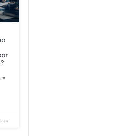
mo
por
s?
uar
 2026