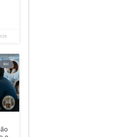
2026
RH
ção
e o