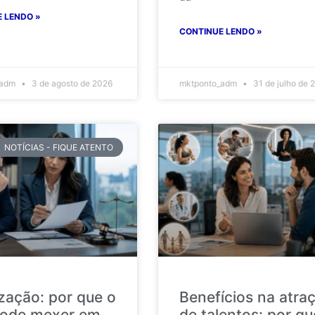
 LENDO »
CONTINUE LENDO »
_adm
3 de agosto de 2026
mktponto_adm
31 de julho de 
NOTÍCIAS - FIQUE ATENTO
ização: por que o
Benefícios na atra
ode mexer em
de talentos: por qu