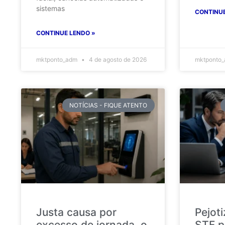
sistemas
CONTINUE
CONTINUE LENDO »
mktponto_adm
4 de agosto de 2026
mktponto
NOTÍCIAS - FIQUE ATENTO
Justa causa por
Pejot
excesso de jornada, o
STF p