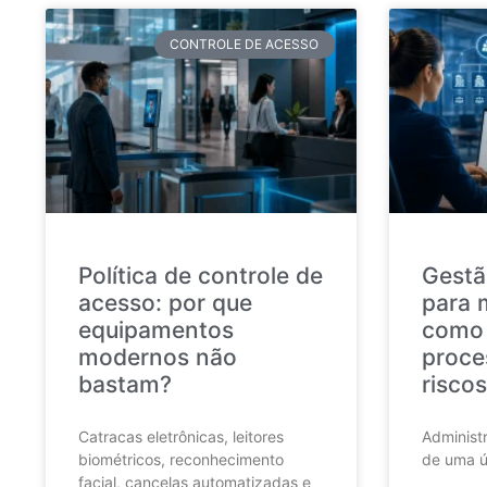
CONTROLE DE ACESSO
Política de controle de
Gestã
acesso: por que
para 
equipamentos
como 
modernos não
proce
bastam?
riscos
Catracas eletrônicas, leitores
Administr
biométricos, reconhecimento
de uma ú
facial, cancelas automatizadas e