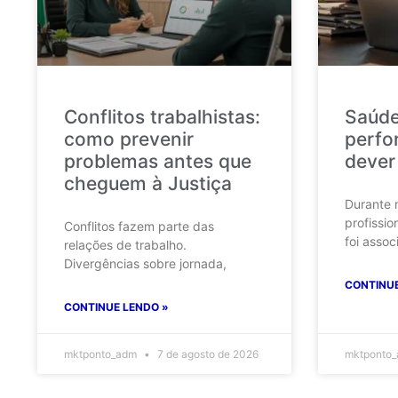
Conflitos trabalhistas:
Saúde
como prevenir
perfo
problemas antes que
dever
cheguem à Justiça
Durante 
profissio
Conflitos fazem parte das
foi assoc
relações de trabalho.
Divergências sobre jornada,
CONTINUE
CONTINUE LENDO »
mktponto_adm
7 de agosto de 2026
mktponto