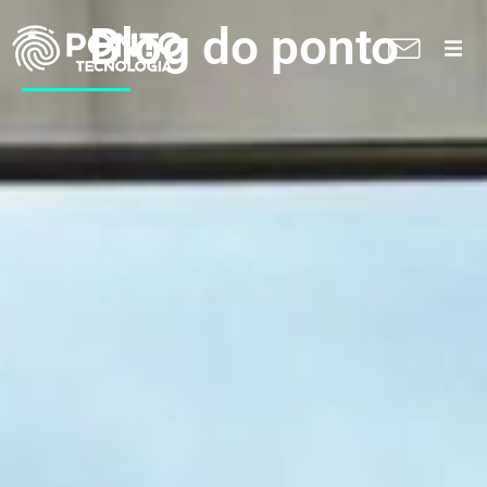
Blog do ponto
A Ponto
Soluções
Suporte técnico
Blog