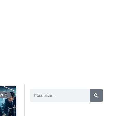
TENTO