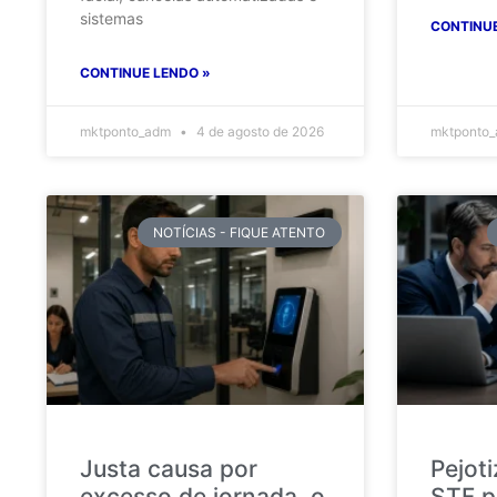
sistemas
CONTINUE
CONTINUE LENDO »
mktponto_adm
4 de agosto de 2026
mktponto
NOTÍCIAS - FIQUE ATENTO
Justa causa por
Pejot
excesso de jornada, o
STF p