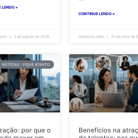
 LENDO »
CONTINUE LENDO »
_adm
3 de agosto de 2026
mktponto_adm
31 de julho de 
NOTÍCIAS - FIQUE ATENTO
ização: por que o
Benefícios na atra
ode mexer em
de talentos: por qu