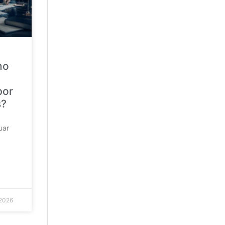
mo
por
s?
uar
 2026