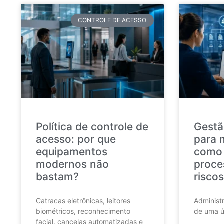
CONTROLE DE ACESSO
Política de controle de
Gestã
acesso: por que
para 
equipamentos
como 
modernos não
proce
bastam?
riscos
Catracas eletrônicas, leitores
Administr
biométricos, reconhecimento
de uma ú
facial, cancelas automatizadas e