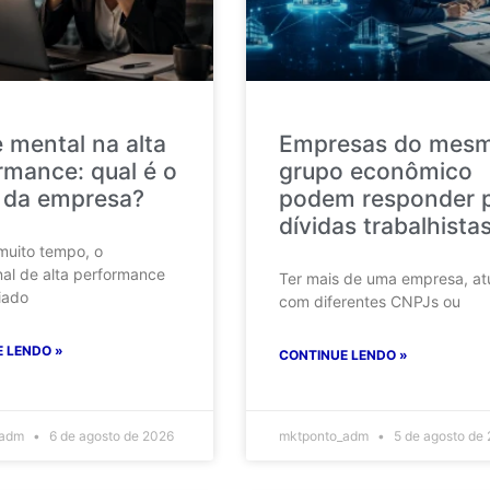
 mental na alta
Empresas do mes
rmance: qual é o
grupo econômico
 da empresa?
podem responder 
dívidas trabalhista
muito tempo, o
nal de alta performance
Ter mais de uma empresa, at
iado
com diferentes CNPJs ou
 LENDO »
CONTINUE LENDO »
_adm
6 de agosto de 2026
mktponto_adm
5 de agosto de