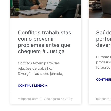
Conflitos trabalhistas:
Saúde
como prevenir
perfo
problemas antes que
dever
cheguem à Justiça
Durante 
profissio
Conflitos fazem parte das
foi assoc
relações de trabalho.
Divergências sobre jornada,
CONTINUE
CONTINUE LENDO »
mktponto_adm
7 de agosto de 2026
mktponto