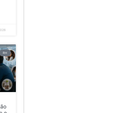
2026
RH
ção
e o