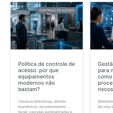
CONTROLE DE ACESSO
Política de controle de
Gestã
acesso: por que
para 
equipamentos
como 
modernos não
proce
bastam?
riscos
Catracas eletrônicas, leitores
Administr
biométricos, reconhecimento
de uma ú
facial, cancelas automatizadas e