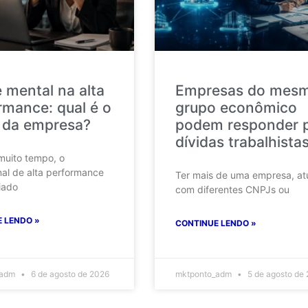
 mental na alta
Empresas do mes
rmance: qual é o
grupo econômico
 da empresa?
podem responder 
dívidas trabalhista
muito tempo, o
nal de alta performance
Ter mais de uma empresa, at
iado
com diferentes CNPJs ou
 LENDO »
CONTINUE LENDO »
_adm
6 de agosto de 2026
mktponto_adm
5 de agosto de