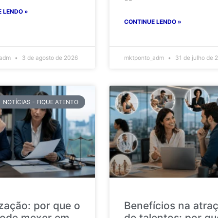
 LENDO »
CONTINUE LENDO »
_adm
3 de agosto de 2026
mktponto_adm
31 de julho de 
NOTÍCIAS - FIQUE ATENTO
ização: por que o
Benefícios na atra
ode mexer em
de talentos: por qu