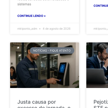
sistemas
CONTINUE
CONTINUE LENDO »
mktponto_adm
4 de agosto de 2026
mktponto
NOTÍCIAS - FIQUE ATENTO
Justa causa por
Pejot
excesso de jornada, o
STF p