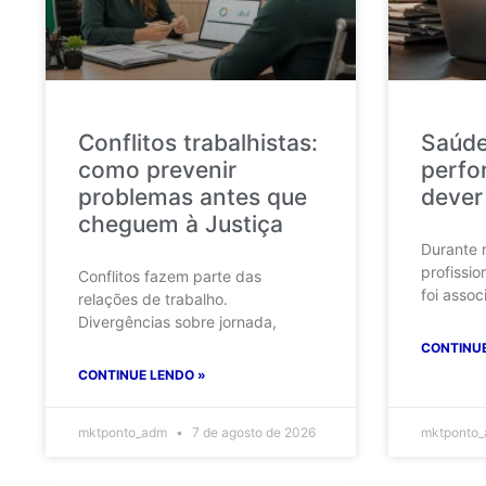
Conflitos trabalhistas:
Saúde
como prevenir
perfo
problemas antes que
dever
cheguem à Justiça
Durante 
profissio
Conflitos fazem parte das
foi assoc
relações de trabalho.
Divergências sobre jornada,
CONTINUE
CONTINUE LENDO »
mktponto_adm
7 de agosto de 2026
mktponto