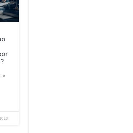
mo
por
s?
uar
 2026