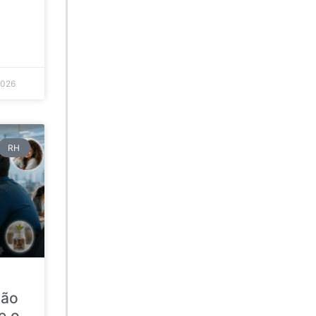
2026
RH
ção
e o