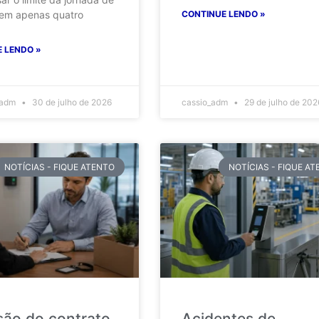
 em apenas quatro
CONTINUE LENDO »
 LENDO »
_adm
30 de julho de 2026
cassio_adm
29 de julho de 202
NOTÍCIAS - FIQUE ATENTO
NOTÍCIAS - FIQUE A
são do contrato
Acidentes de