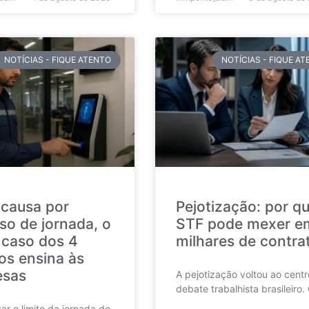
NOTÍCIAS - FIQUE ATENTO
NOTÍCIAS - FIQUE A
 causa por
Pejotização: por q
so de jornada, o
STF pode mexer e
 caso dos 4
milhares de contra
os ensina às
esas
A pejotização voltou ao cent
debate trabalhista brasileiro.
ar o limite da jornada de