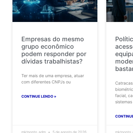
Empresas do mesmo
Políti
grupo econômico
acess
podem responder por
equip
dívidas trabalhistas?
mode
bast
Ter mais de uma empresa, atuar
com diferentes CNPJs ou
Catracas 
biométri
facial, c
CONTINUE LENDO »
sistemas
CONTINUE
mktponto_adm
5 de agosto de 2026
mktponto