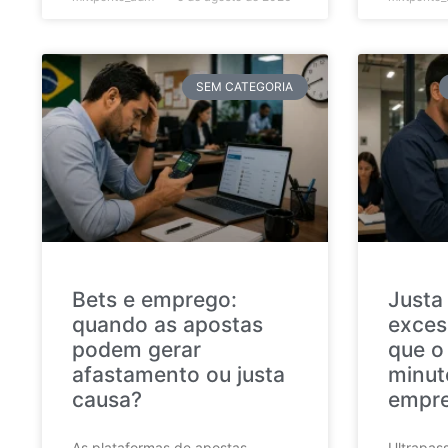
SEM CATEGORIA
Bets e emprego:
Justa
quando as apostas
exces
podem gerar
que o
afastamento ou justa
minut
causa?
empr
As plataformas de apostas
Ultrapass