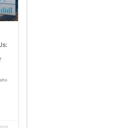
Js:
r
alho
 2026