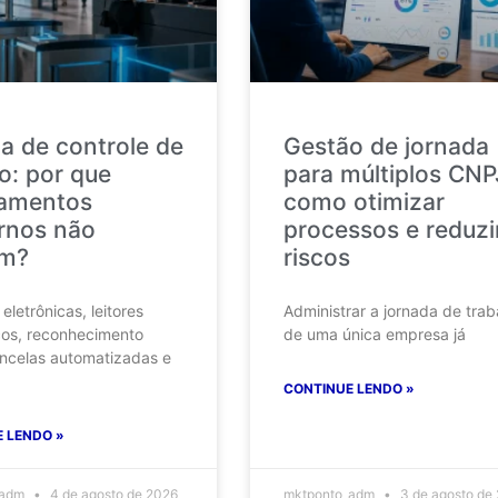
ca de controle de
Gestão de jornada
o: por que
para múltiplos CNP
amentos
como otimizar
rnos não
processos e reduzi
am?
riscos
eletrônicas, leitores
Administrar a jornada de trab
cos, reconhecimento
de uma única empresa já
ancelas automatizadas e
CONTINUE LENDO »
 LENDO »
_adm
4 de agosto de 2026
mktponto_adm
3 de agosto de