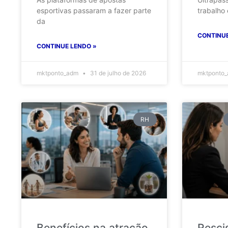
esportivas passaram a fazer parte
trabalho
da
CONTINUE
CONTINUE LENDO »
mktponto_adm
31 de julho de 2026
mktponto
RH
Benefícios na atração
Resci