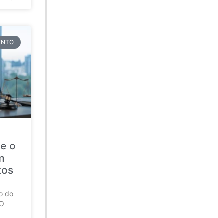
TENTO
ue o
m
tos
ro do
 O