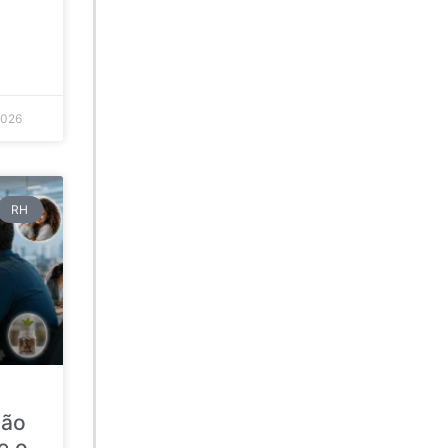
2026
RH
ção
e o