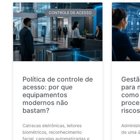
CONTROLE DE ACESSO
Política de controle de
Gestã
acesso: por que
para 
equipamentos
como 
modernos não
proce
bastam?
riscos
Catracas eletrônicas, leitores
Administr
biométricos, reconhecimento
de uma ú
facial, cancelas automatizadas e