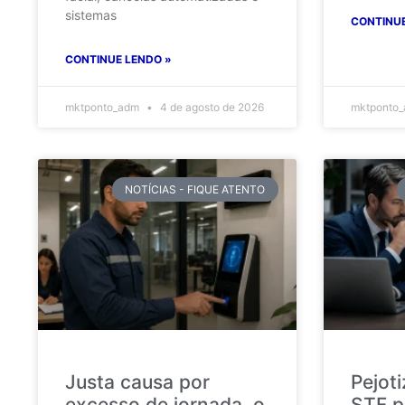
sistemas
CONTINUE
CONTINUE LENDO »
mktponto_adm
4 de agosto de 2026
mktponto
NOTÍCIAS - FIQUE ATENTO
Justa causa por
Pejot
excesso de jornada, o
STF p