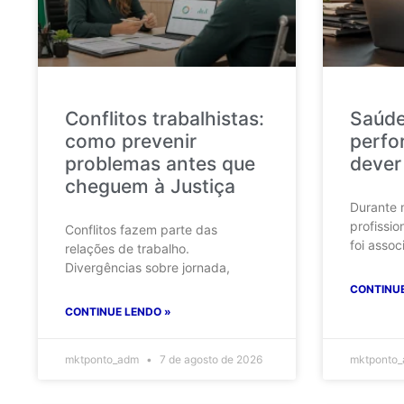
Conflitos trabalhistas:
Saúde
como prevenir
perfo
problemas antes que
dever
cheguem à Justiça
Durante 
profissio
Conflitos fazem parte das
foi assoc
relações de trabalho.
Divergências sobre jornada,
CONTINUE
CONTINUE LENDO »
mktponto_adm
7 de agosto de 2026
mktponto