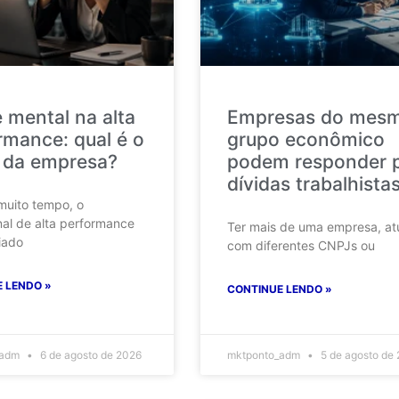
 mental na alta
Empresas do mes
rmance: qual é o
grupo econômico
 da empresa?
podem responder 
dívidas trabalhista
muito tempo, o
nal de alta performance
Ter mais de uma empresa, at
iado
com diferentes CNPJs ou
 LENDO »
CONTINUE LENDO »
_adm
6 de agosto de 2026
mktponto_adm
5 de agosto de