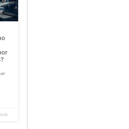
mo
por
s?
uar
 2026