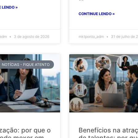
 LENDO »
CONTINUE LENDO »
_adm
3 de agosto de 2026
mktponto_adm
31 de julho de 
NOTÍCIAS - FIQUE ATENTO
ização: por que o
Benefícios na atra
ode mexer em
de talentos: por qu