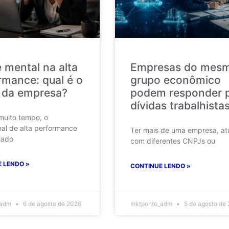
 mental na alta
Empresas do mes
rmance: qual é o
grupo econômico
 da empresa?
podem responder 
dívidas trabalhista
muito tempo, o
nal de alta performance
Ter mais de uma empresa, at
iado
com diferentes CNPJs ou
 LENDO »
CONTINUE LENDO »
_adm
6 de agosto de 2026
mktponto_adm
5 de agosto de