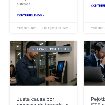
sistemas
CONTINUE
CONTINUE LENDO »
mktponto_adm
4 de agosto de 2026
mktponto
NOTÍCIAS - FIQUE ATENTO
Justa causa por
Pejot
excesso de jornada, o
STF p