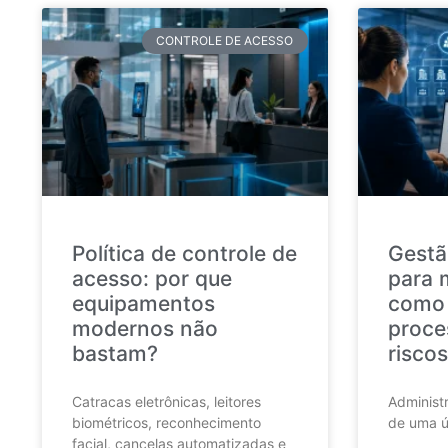
CONTROLE DE ACESSO
Política de controle de
Gestã
acesso: por que
para 
equipamentos
como 
modernos não
proce
bastam?
riscos
Catracas eletrônicas, leitores
Administr
biométricos, reconhecimento
de uma ú
facial, cancelas automatizadas e