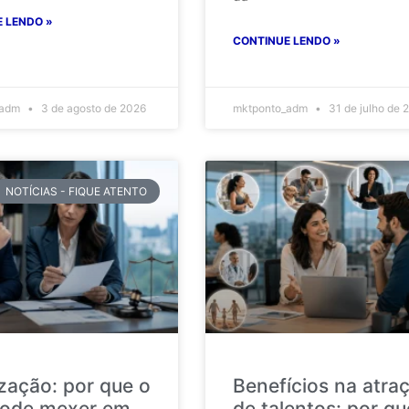
 LENDO »
CONTINUE LENDO »
_adm
3 de agosto de 2026
mktponto_adm
31 de julho de 
NOTÍCIAS - FIQUE ATENTO
ização: por que o
Benefícios na atra
ode mexer em
de talentos: por qu