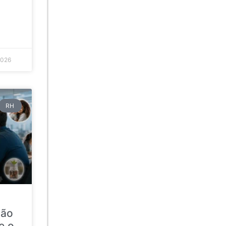
2026
RH
ção
e o