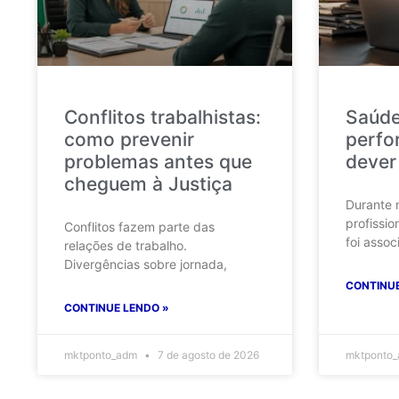
Conflitos trabalhistas:
Saúde
como prevenir
perfo
problemas antes que
dever
cheguem à Justiça
Durante 
profissio
Conflitos fazem parte das
foi assoc
relações de trabalho.
Divergências sobre jornada,
CONTINUE
CONTINUE LENDO »
mktponto_adm
7 de agosto de 2026
mktponto