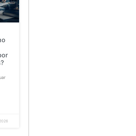
mo
por
s?
uar
 2026