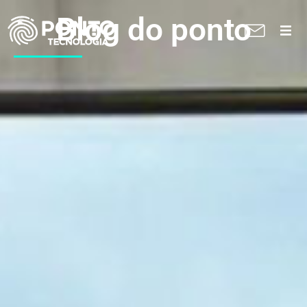
Blog do ponto
A Ponto
Soluções
Suporte técnico
Blog