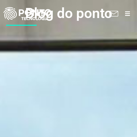
Blog do ponto
A Ponto
Soluções
Suporte técnico
Blog