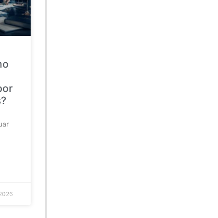
mo
por
s?
uar
 2026