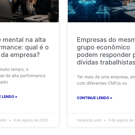
 mental na alta
Empresas do mes
rmance: qual é o
grupo econômico
 da empresa?
podem responder 
dívidas trabalhista
muito tempo, o
nal de alta performance
Ter mais de uma empresa, at
iado
com diferentes CNPJs ou
 LENDO »
CONTINUE LENDO »
_adm
6 de agosto de 2026
mktponto_adm
5 de agosto de