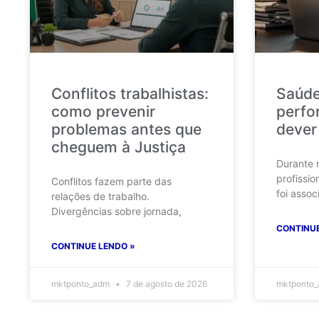
Conflitos trabalhistas:
Saúde
como prevenir
perfo
problemas antes que
dever
cheguem à Justiça
Durante 
profissio
Conflitos fazem parte das
foi assoc
relações de trabalho.
Divergências sobre jornada,
CONTINUE
CONTINUE LENDO »
mktponto_adm
7 de agosto de 2026
mktponto