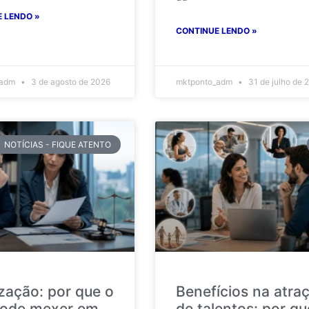
 LENDO »
CONTINUE LENDO »
_adm
3 de agosto de 2026
mktponto_adm
31 de julho de 
NOTÍCIAS - FIQUE ATENTO
ização: por que o
Benefícios na atra
ode mexer em
de talentos: por qu