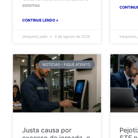
sistemas
CONTINUE
CONTINUE LENDO »
mktponto_adm
4 de agosto de 2026
mktponto
NOTÍCIAS - FIQUE ATENTO
Justa causa por
Pejot
excesso de jornada, o
STF p