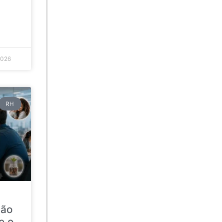
2026
RH
ção
e o