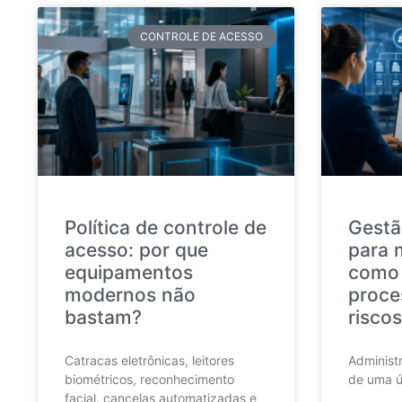
CONTROLE DE ACESSO
Política de controle de
Gestã
acesso: por que
para 
equipamentos
como 
modernos não
proce
bastam?
riscos
Catracas eletrônicas, leitores
Administr
biométricos, reconhecimento
de uma ú
facial, cancelas automatizadas e