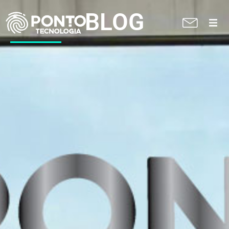
BLOG
A Ponto
Soluções
Suporte técnico
Blog