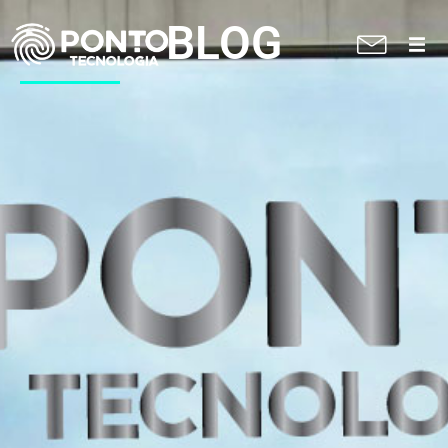
BLOG
A Ponto
Soluções
Suporte técnico
Blog