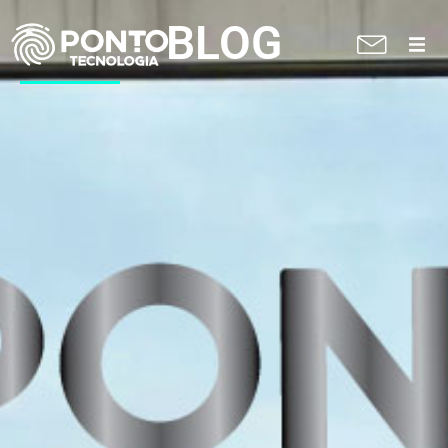
BLOG
A Ponto
Soluções
Suporte técnico
Blog