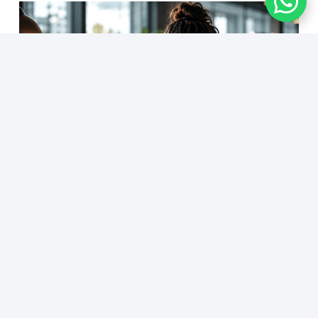
Saúde mental na alta performance: qual é o
dever da empresa?
6 de agosto de 2026