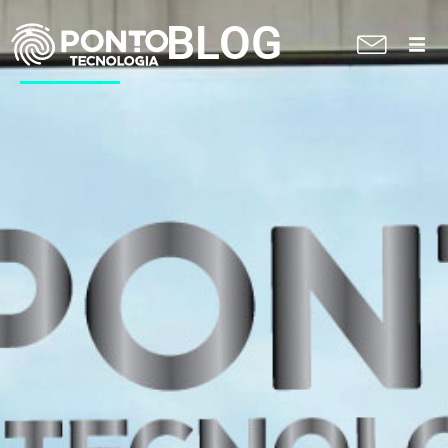
BLOG
A Ponto
Soluções
Suporte técnico
Blog