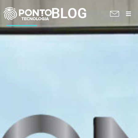
BLOG
A Ponto
Soluções
Suporte técnico
Blog