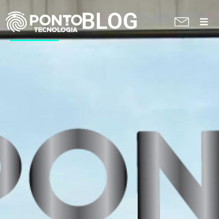
BLOG
A Ponto
Soluções
Suporte técnico
Blog