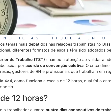
NOTÍCIAS - FIQUE ATENTO
os temas mais debatidos nas relações trabalhistas no Bra
cional, diferentes formatos de escala têm sido adotados p
erior do Trabalho (TST)
chamou a atenção ao validar a a
abelecida por
acordo ou convenção coletiva
. O entendime
resas, gestores de RH e profissionais que trabalham em re
da 4×4, como funciona a escala de 12 horas, qual foi o en
modelo.
 de 12 horas?
e o trabalhador cumpre
quatro dias consecutivos de trab