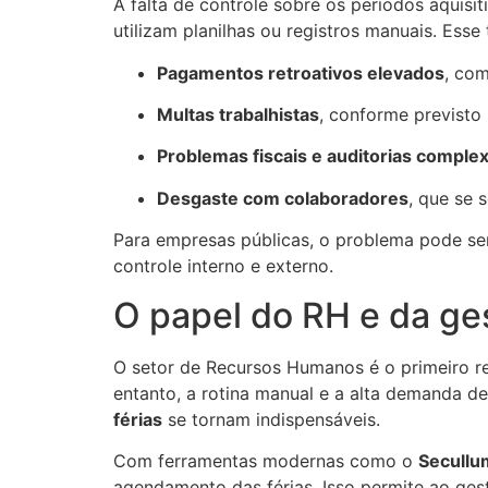
A falta de controle sobre os períodos aquis
utilizam planilhas ou registros manuais. Esse 
Pagamentos retroativos elevados
, com
Multas trabalhistas
, conforme previsto 
Problemas fiscais e auditorias comple
Desgaste com colaboradores
, que se 
Para empresas públicas, o problema pode ser 
controle interno e externo.
O papel do RH e da ges
O setor de Recursos Humanos é o primeiro re
entanto, a rotina manual e a alta demanda d
férias
se tornam indispensáveis.
Com ferramentas modernas como o
Secullu
agendamento das férias. Isso permite ao ges