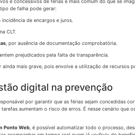
itivos e concessivos de férias é mais comum do que se ima
tipo de falha pode gerar:
 incidência de encargos e juros.
na CLT.
xas
, por ausência de documentação comprobatória.
sentem prejudicados pela falta de transparência.
ainda mais grave, pois envolve a utilização de recursos pú
tão digital na prevenção
sponsável por garantir que as férias sejam concedidas co
e tarefas aumentam o risco de erros. É nesse cenário que o
m Ponto Web
, é possível automatizar todo o processo, des
tor acompanhar em tempo real quem já usufruiu do benefíc