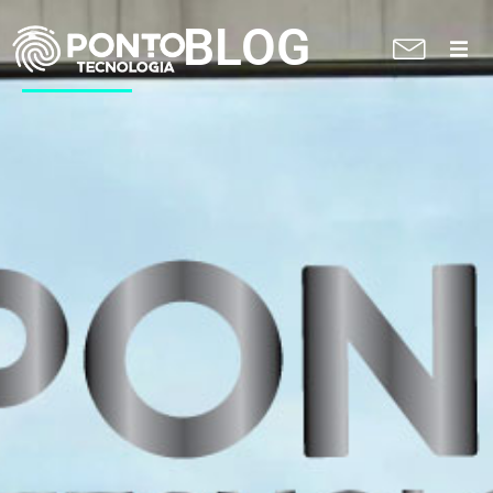
BLOG
A Ponto
Soluções
Suporte técnico
Blog