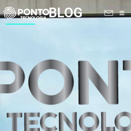
BLOG
A Ponto
Soluções
Suporte técnico
Blog