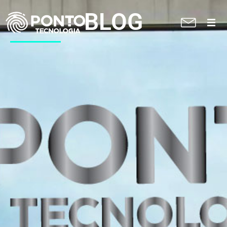
BLOG
A Ponto
Soluções
Suporte técnico
Blog