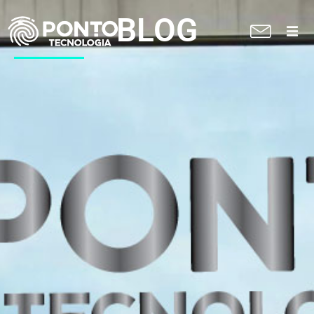
BLOG
A Ponto
Soluções
Suporte técnico
Blog