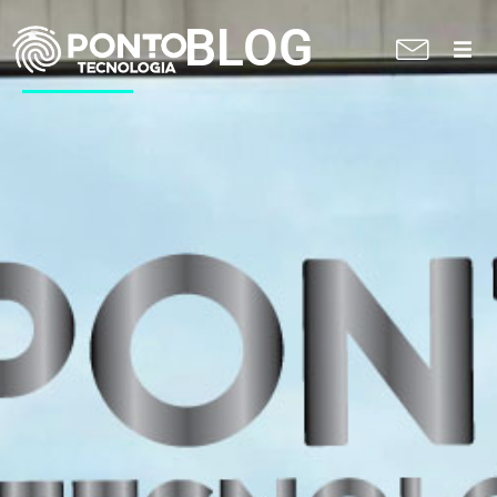
BLOG
A Ponto
Soluções
Suporte técnico
Blog