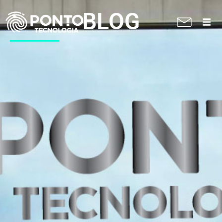
BLOG
A Ponto
Soluções
Suporte técnico
Blog