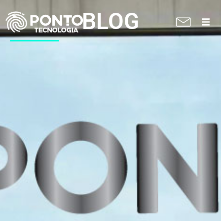
BLOG
A Ponto
Soluções
Suporte técnico
Blog