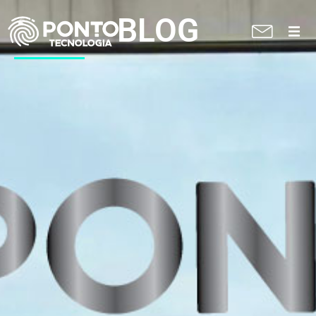
BLOG
A Ponto
Soluções
Suporte técnico
Blog