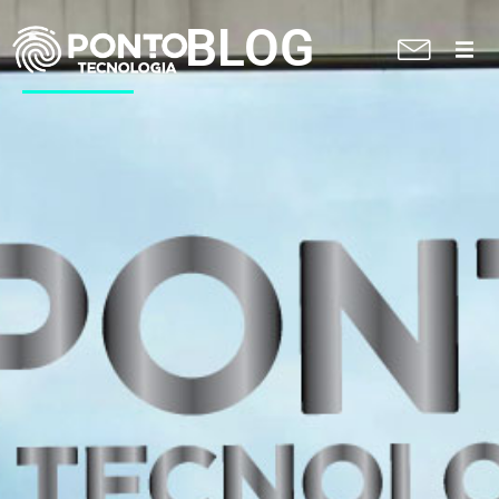
BLOG
A Ponto
Soluções
Suporte técnico
Blog