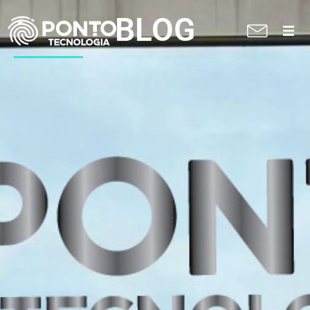
BLOG
A Ponto
Soluções
Suporte técnico
Blog