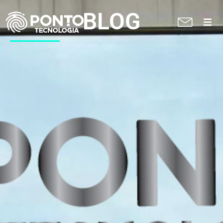
BLOG
A Ponto
Soluções
Suporte técnico
Blog