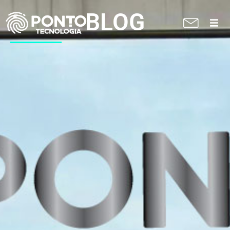
BLOG
A Ponto
Soluções
Suporte técnico
Blog