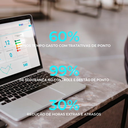
60
%
MENOS TEMPO GASTO COM TRATATIVAS DE PONTO
99
%
DE SEGURANÇA NO CONTROLE E GESTÃO DE PONTO
30
%
REDUÇÃO DE HORAS EXTRAS E ATRASOS