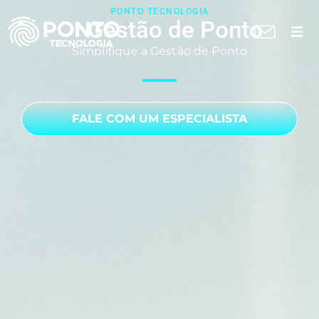
PONTO TECNOLOGIA
para Facilities
Gestão de Ponto
Simplifique a Gestão de Ponto
A Ponto
Soluções
FALE COM UM ESPECIALISTA
Suporte técnico
Blog