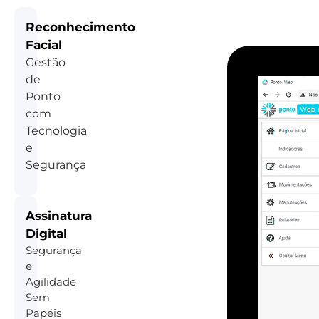
Reconhecimento
Facial
Gestão
de
Ponto
com
Tecnologia
e
Segurança
Assinatura
Digital
Segurança
e
Agilidade
Sem
Papéis