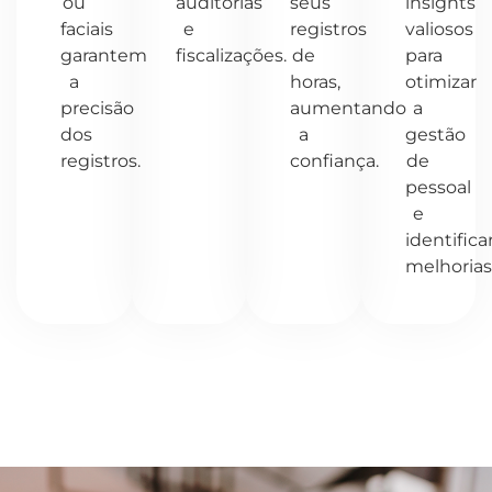
ou
auditorias
seus
insights
faciais
e
registros
valiosos
garantem
fiscalizações.
de
para
a
horas,
otimizar
precisão
aumentando
a
dos
a
gestão
registros.
confiança.
de
pessoal
e
identifica
melhorias