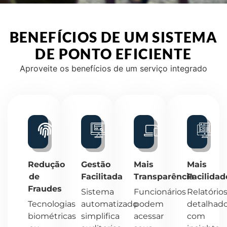
BENEFÍCIOS DE UM SISTEMA
DE PONTO EFICIENTE
Aproveite os benefícios de um serviço integrado
Redução
Gestão
Mais
Mais
de
Facilitada
Transparência
Facilidad
Fraudes
Sistema
Funcionários
Relatório
Tecnologias
automatizado
podem
detalhad
biométricas
simplifica
acessar
com